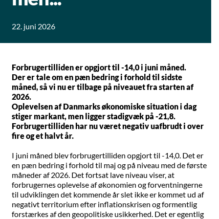
22. juni 2026
Forbrugertilliden er opgjort til -14,0 i juni måned.
Der er tale om en pæn bedring i forhold til sidste
måned, så vi nu er tilbage på niveauet fra starten af
2026.
Oplevelsen af Danmarks økonomiske situation i dag
stiger markant, men ligger stadigvæk på -21,8.
Forbrugertilliden har nu været negativ uafbrudt i over
fire og et halvt år.
I juni måned blev forbrugertilliden opgjort til -14,0. Det er
en pæn bedring i forhold til maj og på niveau med de første
måneder af 2026. Det fortsat lave niveau viser, at
forbrugernes oplevelse af økonomien og forventningerne
til udviklingen det kommende år slet ikke er kommet ud af
negativt territorium efter inflationskrisen og formentlig
forstærkes af den geopolitiske usikkerhed. Det er egentlig