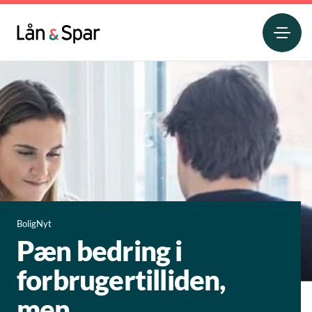
BoligNyt
Pæn bedring i
forbrugertilliden,
men...