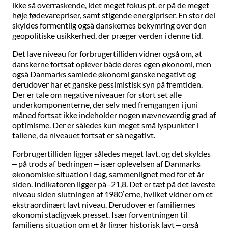
ikke så overraskende, idet meget fokus pt. er på de meget
høje fødevarepriser, samt stigende energipriser. En stor del
skyldes formentlig også danskernes bekymring over den
geopolitiske usikkerhed, der præger verden i denne tid.
Det lave niveau for forbrugertilliden vidner også om, at
danskerne fortsat oplever både deres egen økonomi, men
også Danmarks samlede økonomi ganske negativt og
derudover har et ganske pessimistisk syn på fremtiden.
Der er tale om negative niveauer for stort set alle
underkomponenterne, der selv med fremgangen i juni
måned fortsat ikke indeholder nogen nævneværdig grad af
optimisme. Der er således kun meget små lyspunkter i
tallene, da niveauet fortsat er så negativt.
Forbrugertilliden ligger således meget lavt, og det skyldes
– på trods af bedringen – især oplevelsen af Danmarks
økonomiske situation i dag, sammenlignet med for et år
siden. Indikatoren ligger på -21,8. Det er tæt på det laveste
niveau siden slutningen af 1980’erne, hvilket vidner om et
ekstraordinært lavt niveau. Derudover er familiernes
økonomi stadigvæk presset. Især forventningen til
familiens situation om et år ligger historisk lavt – også