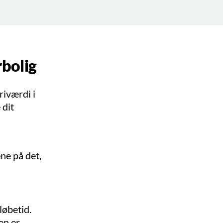
rbolig
riværdi i
 dit
ne på det,
løbetid.
en er