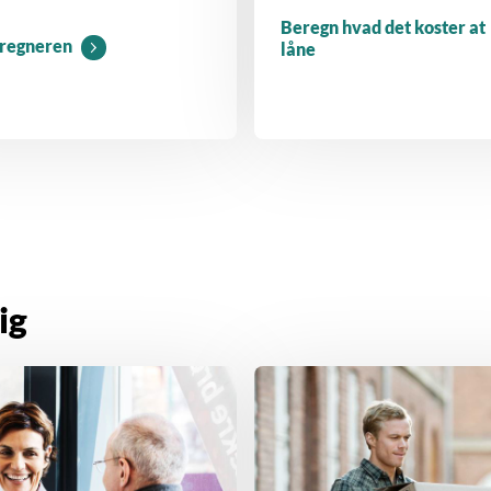
Beregn hvad det koster at
eregneren
låne
ig