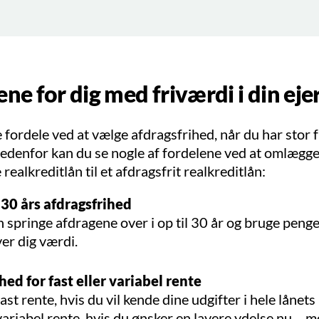
ne for dig med friværdi i din eje
e fordele ved at vælge afdragsfrihed, når du har stor f
Nedenfor kan du se nogle af fordelene ved at omlægge
ealkreditlån til et afdragsfrit realkreditlån:
 30 års afdragsfrihed
 springe afdragene over i op til 30 år og bruge penge
ver dig værdi.
ed for fast eller variabel rente
ast rente, hvis du vil kende dine udgifter i hele lånets 
ariabel rente, hvis du ønsker en lavere ydelse nu – m