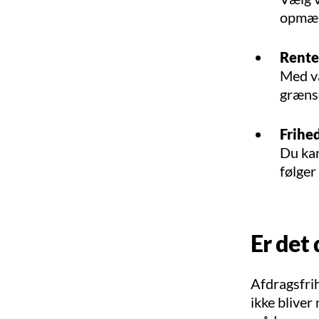
opmærk
Rente
Med va
grænse
Frihed
Du kan
følger
Er det 
Afdragsfrih
ikke bliver