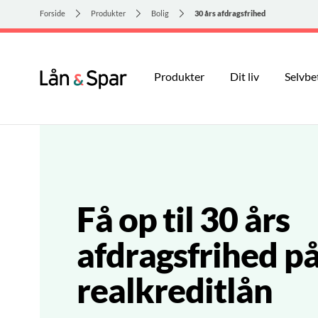
Forside
Produkter
Bolig
30 års afdragsfrihed
Produkter
Dit liv
Selvbe
Få op til 30 års
afdragsfrihed på
realkreditlån