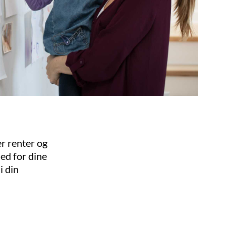
er renter og
ned for dine
i din