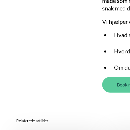
måde som nå
snak med di
Vi hjælper 
Hvad a
Hvorda
Om du 
Book 
Relaterede artikler