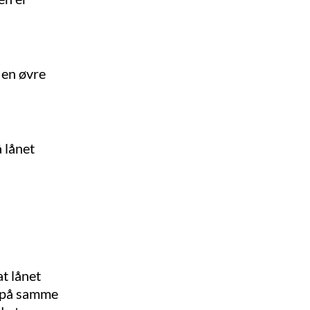
 en øvre
å lånet
at lånet
en på samme