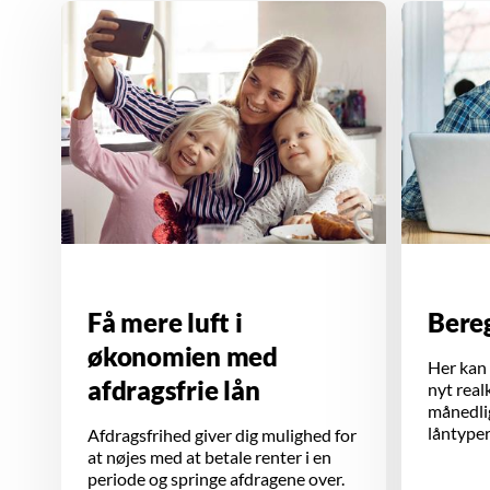
Få mere luft i
Bereg
økonomien med
Her kan 
afdragsfrie lån
nyt real
månedlig
låntyper
Afdragsfrihed giver dig mulighed for
at nøjes med at betale renter i en
periode og springe afdragene over.