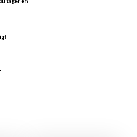
du tager en
igt
t