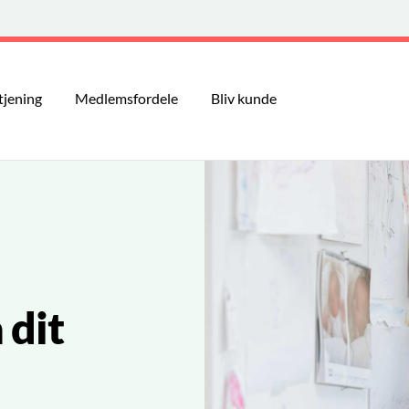
tjening
Medlemsfordele
Bliv kunde
 dit