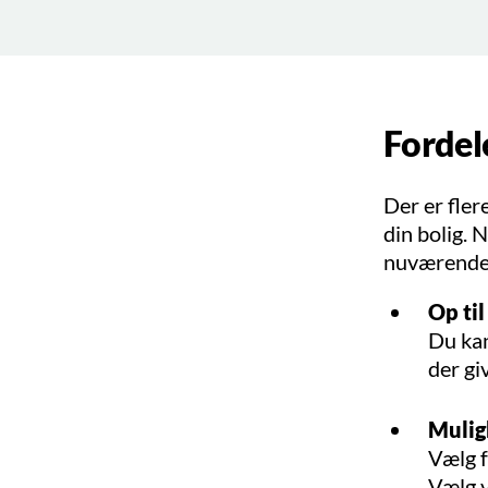
Fordele
Der er fler
din bolig. 
nuværende r
Op til
Du kan
der gi
Muligh
Vælg f
Vælg v