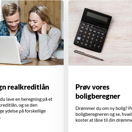
n realkreditlån
Prøv vores
boligberegner
du lave en beregning på et
kreditlån, og se den
Drømmer du om ny bolig? P
e ydelse på forskellige
boligberegneren og se, hvad
.
koster at låne til din drømm