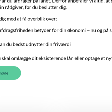
r du afdrager på lånet. Derfor anbefaler vi altid, at 
n rådgiver, før du beslutter dig.
dig med at få overblik over:
fdragsfriheden betyder for din økonomi – nu og på s
n du bedst udnytter din friværdi
skal omlægge dit eksisterende lån eller optage et ny
møde